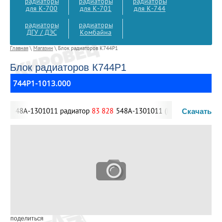
радиаторы
радиаторы
радиаторы
для К-700
для К-701
для К-744
радиаторы
радиаторы
ДГУ / ДЭС
Комбайна
Главная
\
Магазин
\ Блок радиаторов К744Р1
Блок радиаторов К744Р1
744Р1-1013.000
,
548А-1301011 радиатор
83 828
548А-1301011 (Н=800)
радиатор Б
Скачать
поделиться