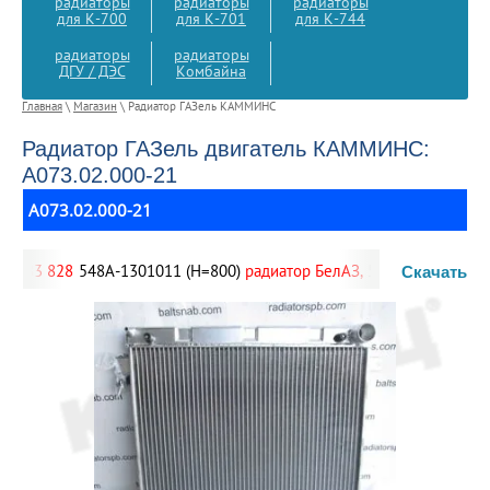
радиаторы
радиаторы
радиаторы
для К-700
для К-701
для К-744
радиаторы
радиаторы
ДГУ / ДЭС
Комбайна
Главная
\
Магазин
\ Радиатор ГАЗель КАММИНС
Радиатор ГАЗель двигатель КАММИНС:
А073.02.000-21
А073.02.000-21
83 828
548А-1301011 (Н=800)
радиатор БелАЗ,
548А-1301011 ради
Скачать