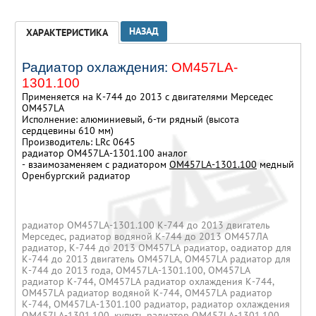
НАЗАД
ХАРАКТЕРИСТИКА
Радиатор охлаждения:
ОМ457LA-
1301.100
Применяется на К-744 до 2013 с двигателями Мерседес
OM457LA
Исполнение: алюминиевый, 6-ти рядный (высота
сердцевины 610 мм)
Производитель: LRc 0645
радиатор ОМ457LA-1301.100 аналог
- взаимозаменяем с радиатором
ОМ457LA-1301.100
медный
Оренбургский радиатор
.
.
радиатор ОМ457LA-1301.100 К-744 до 2013 двигатель
Мерседес, радиатор водяной К-744 до 2013 ОМ457ЛА
радиатор, К-744 до 2013 OM457LA радиатор, оадиатор для
К-744 до 2013 двигатель OM457LA, OM457LA радиатор для
К-744 до 2013 года, ОМ457LA-1301.100, ОМ457LA
радиатор К-744, OM457LA радиатор охлаждения К-744,
OM457LA радиатор водяной К-744, OM457LA радиатор
К-744, ОМ457LA-1301.100 радиатор, радиатор охлаждения
ОМ457LA-1301.100, купить радиатор ОМ457LA-1301.100,