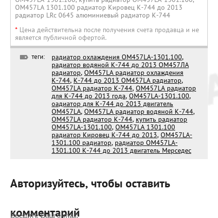
ОМ457LA 1301.100 радиатор Кировец К-744 до 2013
радиатор LRc 0645 алюминиевый радиатор К-744
*
Цена действительна после получения счета продавца и не
является публичной офертой.
теги:
радиатор охлаждения ОМ457LA-1301.100
,
радиатор водяной К-744 до 2013 ОМ457ЛА
радиатор
,
OM457LA радиатор охлаждения
К-744
,
К-744 до 2013 OM457LA радиатор
,
OM457LA радиатор К-744
,
OM457LA радиатор
для К-744 до 2013 года
,
ОМ457LA-1301.100
,
оадиатор для К-744 до 2013 двигатель
OM457LA
,
OM457LA радиатор водяной К-744
,
ОМ457LA радиатор К-744
,
купить радиатор
ОМ457LA-1301.100
,
ОМ457LA 1301.100
радиатор Кировец К-744 до 2013
,
ОМ457LA-
1301.100 радиатор
,
радиатор ОМ457LA-
1301.100 К-744 до 2013 двигатель Мерседес
Авторизуйтесь, чтобы оставить
комментарий
Введите Ваш e-mail: