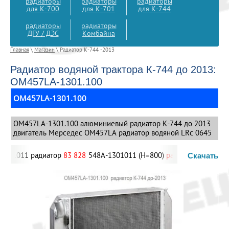
радиаторы
радиаторы
радиаторы
для К-700
для К-701
для К-744
радиаторы
радиаторы
ДГУ / ДЭС
Комбайна
Главная
\
Магазин
\ Радиатор К-744 -2013
Радиатор водяной трактора К-744 до 2013:
ОМ457LA-1301.100
ОМ457LA-1301.100
ОМ457LA-1301.100 алюминиевый радиатор К-744 до 2013
двигатель Мерседес OM457LA радиатор водяной LRc 0645
1301011 радиатор
83 828
548А-1301011 (Н=800)
радиатор БелАЗ,
5
Скачать