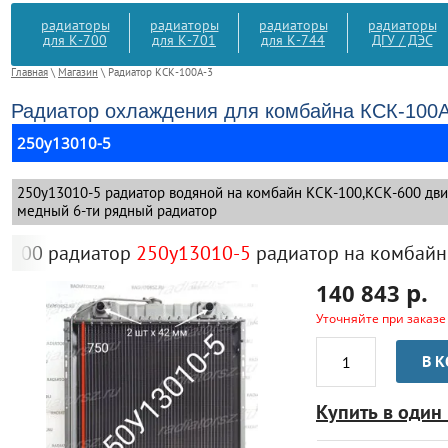
радиаторы
радиаторы
радиаторы
радиаторы
для К-700
для К-701
для К-744
ДГУ / ДЭС
Главная
\
Магазин
\ Радиатор КСК-100А-3
Радиатор охлаждения для комбайна КСК-100А
250у13010-5
250у13010-5 радиатор водяной на комбайн КСК-100,КСК-600 дви
медный 6-ти рядный радиатор
 радиатор
250у13010-5
радиатор на комбайн КСК
р.
140 843
Уточняйте при заказе
В 
Купить в один