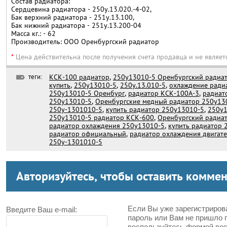
Состав радиатора:
Сердцевина радиатора - 250у.13.020.-4-02,
Бак верхний радиатора - 251у.13.100,
Бак нижний радиатора - 251у.13.200-04
Масса кг.: - 62
Производитель: ООО Оренбургский радиатор
*
Цена действительна после получения счета продавца и не являет
теги:
КСК-100 радиатор
,
250у13010-5 Оренбургский радиа
купить
,
250у13010-5
,
250у.13.010-5
,
охлаждение ради
250у13010-5 Оренбург
,
радиатор КСК-100А-3
,
радиат
250у13010-5
,
Оренбургские медный радиатор 250у13
250у-1301010-5
,
купить радиатор 250у13010-5
,
250у1
250у13010-5 радиатор КСК-600
,
Оренбургский радиат
радиатор охлаждения 250у13010-5
,
купить радиатор 
радиатор официальный
,
радиатор охлаждения двигате
250у-1301010-5
Авторизуйтесь, чтобы оставить комме
Если Вы уже зарегистриров
Введите Ваш e-mail:
пароль или Вам не пришло 
воспользуйтесь формой вос