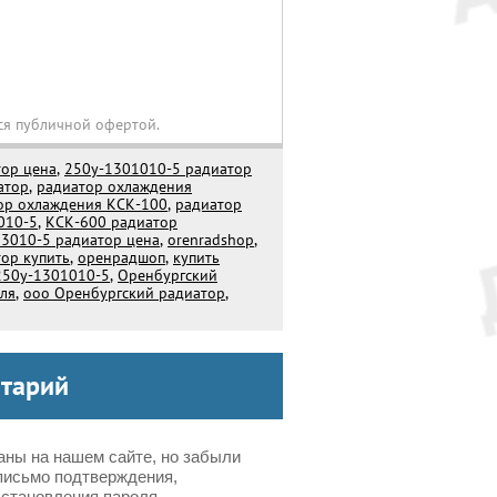
ся публичной офертой.
тор цена
,
250у-1301010-5 радиатор
атор
,
радиатор охлаждения
ор охлаждения КСК-100
,
радиатор
010-5
,
КСК-600 радиатор
3010-5 радиатор цена
,
orenradshop
,
ор купить
,
оренрадшоп
,
купить
250у-1301010-5
,
Оренбургский
ля
,
ооо Оренбургский радиатор
,
нтарий
аны на нашем сайте, но забыли
письмо подтверждения,
становления пароля.