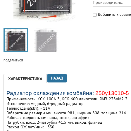
Производитель:
Добавить к срав
поделиться
НАЗАД
ХАРАКТЕРИСТИКА
Радиатор охлаждения комбайна:
250у13010-5
Применяемость: КСК-100А-3, КСК-600 д
вигатели: ЯМЗ-238АМ2-3
Исполнение: медный,
6-рядный радиатор
Теплоотдача(кВт): - 114
Габаритные размеры мм:
высота-981, ширина-808, толщина-214
Рабочая жидкость мм: вода, тосол, автифриз
Патрубки: вход: 2-патрубка 41,5 мм,
выход: фланец
Расход ОЖ лит/мин: - 330