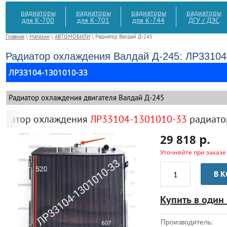
радиаторы
радиаторы
радиаторы
радиаторы
для К-700
для К-701
для К-744
ДГУ / ДЭС
Главная
\
Магазин
\
АВТОМОБИЛИ
\ Радиатор Валдай Д-245
Радиатор охлаждения Валдай Д-245: ЛР33104
ЛР33104-1301010-33
Радиатор охлаждения двигателя Валдай Д-245
тор охлаждения
ЛР33104-1301010-33
радиатор Ва
р.
29 818
Уточняйте при заказе
В 
Купить в один
Производитель: