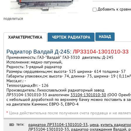
Добавить к срав
поделиться
НАЗАД
ХАРАКТЕРИСТИКА
ЧЕРТЕЖ РАДИАТОРА
Радиатор Валдай Д-245:
ЛР33104-1301010-33
Применяемость: ГАЗ-"Валдай" ГАЗ-3310 двигатель: Д-245
Исполнение: медно-латунный,
Рядность: 3-рядный радиатор
Размеры сердцевины,мм: высота- 525 ширина- 614 толщина- 57
Габариты упаковки,см: высота- 74, длинна- 73, ширина- 19 ( 0,11м³
Масса,кг.: -
Теплоотдача,кВт: - 126
Производитель: Лихославльский радиаторный завод
ЛР33104-1301010-33 аналогичен
33104-1301010-30
(ООО Оренбу
с небольшой доработкой по верхнему бачку можно поставить в з
на двигатели Камминс ЕВРО-3, ЕВРО-4
*
Цена действительна после получения счета продавца и не являет
теги:
радиатор ЛР33104-1301010-33
,
цена
,
купить радиато
ЛР33104-1301010-33
,
радиатор охлаждения Валдай
,
р