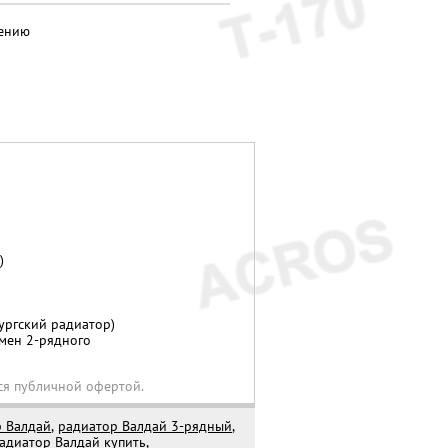
нению
)
ргский радиатор)
амен 2-рядного
ся публичной офертой.
р Валдай
,
радиатор Валдай 3-рядный
,
адиатор Валдай купить
,