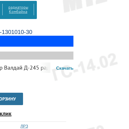
радиаторы
Комбайна
-1301010-30
лдай Д-245 радиатор охлаждения
Скачать
КОРЗИНУ
 клик
ЛРЗ