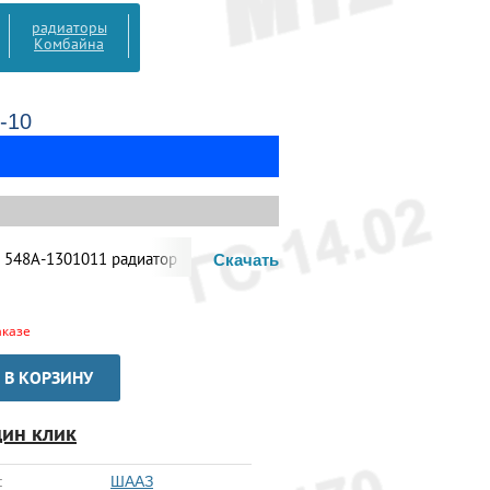
радиаторы
Комбайна
-10
-1301011 радиатор
83 828
Скачать
аказе
В КОРЗИНУ
дин клик
:
ШААЗ