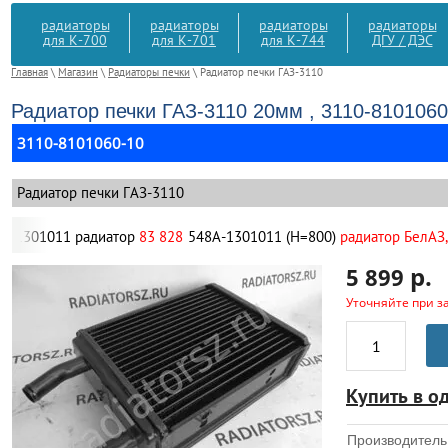
радиаторы
радиаторы
радиаторы
радиаторы
для К-700
для К-701
для К-744
ДГУ / ДЭС
Главная
\
Магазин
\
Радиаторы печки
\ Радиатор печки ГАЗ-3110
Радиатор печки ГАЗ-3110 20мм , 3110-8101060
3110-8101060-10
Радиатор печки ГАЗ-3110
1011 радиатор
83 828
548А-1301011 (Н=800)
радиатор БелАЗ,
548А
р.
5 899
Уточняйте при з
Купить в о
Производитель