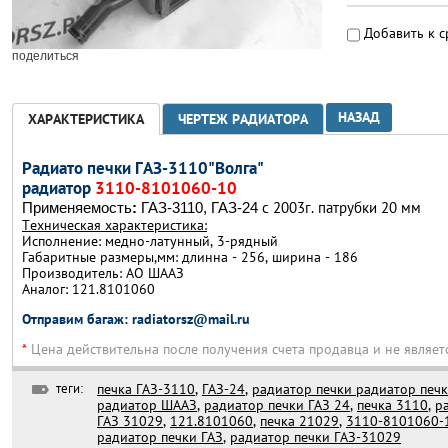
Добавить к 
поделиться
НАЗАД
ХАРАКТЕРИСТИКА
ЧЕРТЕЖ РАДИАТОРА
Радиато печки ГАЗ-3110"Волга"
радиатор
3110-8101060-10
с 2003г. патрубки 20 мм
Применяемость
:
ГАЗ-3110, ГАЗ-24
Техническая характеристика:
Исполнение: медно-латунный, 3-рядный
Габаритные размеры,мм: длинна - 256, ширина - 186
Производитель: АО ШААЗ
Аналог:
121.8101060
Отправим багаж: radiatorsz@mail.ru
*
Цена действительна после получения счета продавца и не являет
теги:
печка ГАЗ-3110
,
ГАЗ-24
,
радиатор печки радиатор печк
радиатор ШААЗ
,
радиатор печки ГАЗ 24
,
печка 3110
,
р
ГАЗ 31029
,
121.8101060
,
печка 21029
,
3110-8101060-
радиатор печки ГАЗ
,
радиатор печки ГАЗ-31029