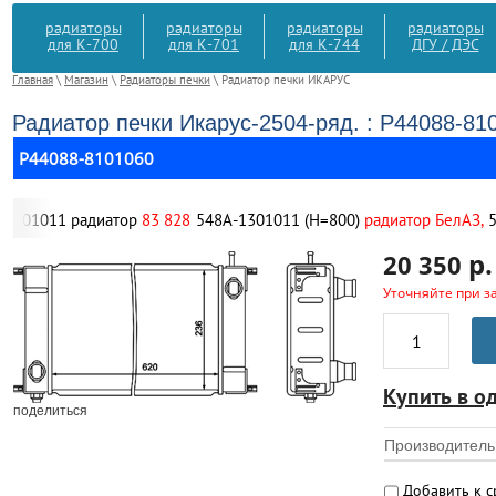
радиаторы
радиаторы
радиаторы
радиаторы
для К-700
для К-701
для К-744
ДГУ / ДЭС
Главная
\
Магазин
\
Радиаторы печки
\ Радиатор печки ИКАРУС
Радиатор печки Икарус-2504-ряд. : Р44088-81
Р44088-8101060
011 радиатор
83 828
548А-1301011 (Н=800)
радиатор БелАЗ,
548А-1
р.
20 350
Уточняйте при з
Купить в о
поделиться
Производитель
Добавить к 