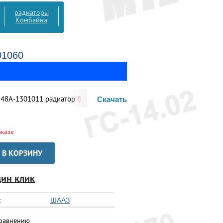
радиаторы
Комбайна
01060
301011 радиатор
83 828
Скачать
аказе
В КОРЗИНУ
дин клик
:
ШААЗ
сравнению