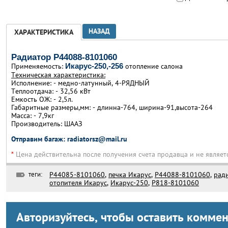
НАЗАД
ХАРАКТЕРИСТИКА
Радиатор Р44088-8101060
Применяемость:
отопление салона
Икарус-250,-256
Техническая характеристика:
Исполнение: - медно-латунный, 4-РЯДНЫЙ
Теплоотдача: - 32,56 кВт
Емкость ОЖ: - 2,5л.
Габаритные размеры,мм: - длинна-764, ширина-91,высота-264
Масса: - 7,9кг
Производитель: ШААЗ
Отправим багаж:
radiatorsz@mail.ru
*
Цена действительна после получения счета продавца и не являет
теги:
Р44085-8101060
,
печка Икарус
,
Р44088-8101060
,
рад
отопителя Икарус
,
Икарус-250
,
Р818-8101060
Авторизуйтесь, чтобы оставить комме